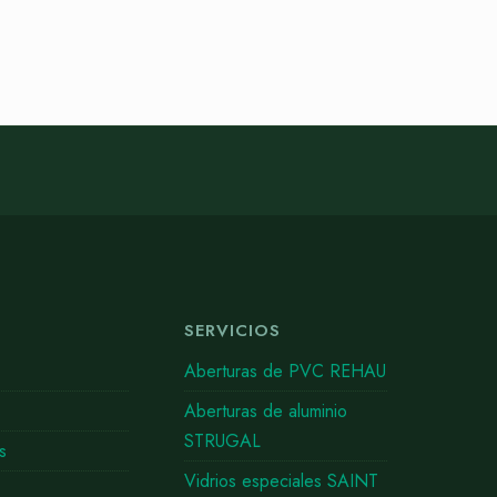
SERVICIOS
Aberturas de PVC REHAU
s
Aberturas de aluminio
STRUGAL
s
Vidrios especiales SAINT