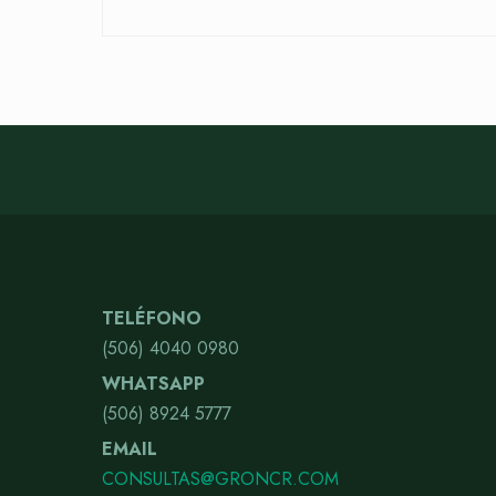
TELÉFONO
(506) 4040 0980
WHATSAPP
(506) 8924 5777
EMAIL
CONSULTAS@GRONCR.COM