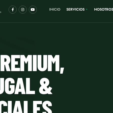
INICIO
SERVICIOS
NOSOTRO
a
REMIUM,
UGAL &
CIALES