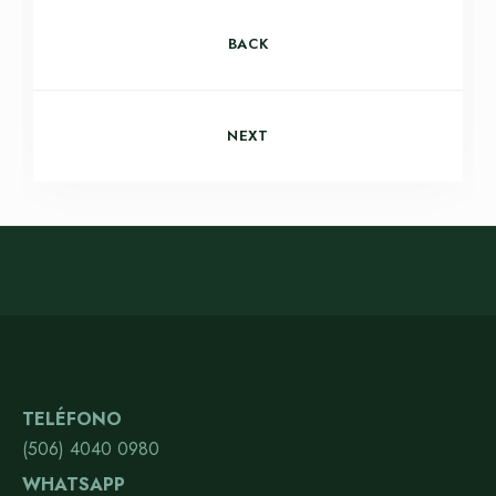
BACK
NEXT
TELÉFONO
(506) 4040 0980
WHATSAPP