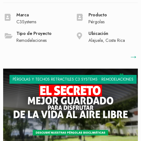
Marca
Producto
C3Systems
Pérgolas
Tipo de Proyecto
Ubicación
Remodelaciones
Alajuela, Costa Rica
→
PÉRGOLAS Y TECHOS RETRACTILES C3 SYSTEMS
•
REMODELACIONES